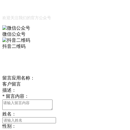
公众号
欢迎关注我们的官方公众号
微信公众号
抖音二维码
Online Message
在线留言
留言应用名称：
客户留言
描述：
*
留言内容：
姓名：
性别：