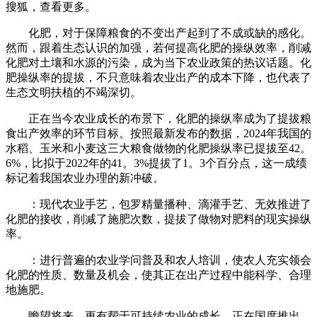
搜狐，查看更多。
化肥，对于保障粮食的不变出产起到了不成或缺的感化。
然而，跟着生态认识的加强，若何提高化肥的操纵效率，削减
化肥对土壤和水源的污染，成为当下农业政策的热议话题。化
肥操纵率的提拔，不只意味着农业出产的成本下降，也代表了
生态文明扶植的不竭深切。
正在当今农业成长的布景下，化肥的操纵率成为了提拔粮
食出产效率的环节目标。按照最新发布的数据，2024年我国的
水稻、玉米和小麦这三大粮食做物的化肥操纵率已提拔至42。
6%，比拟于2022年的41。3%提拔了1。3个百分点，这一成绩
标记着我国农业办理的新冲破。
：现代农业手艺，包罗精量播种、滴灌手艺、无效推进了
化肥的接收，削减了施肥次数，提拔了做物对肥料的现实操纵
率。
：进行普遍的农业学问普及和农人培训，使农人充实领会
化肥的性质、数量及机会，使其正在出产过程中能科学、合理
地施肥。
瞻望将来，更有帮于可持续农业的成长。正在国度推出