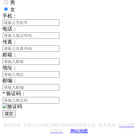
男
女
手机：
电话：
传真：
邮箱：
地址：
邮编：
*
验证码：
提交
版权所有 云南j9.com官方网站农业科技有限公司 技术支持
j9.com官
方网站
网站地图