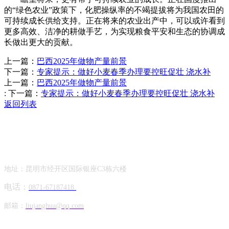
的“绿色农业”政策下，化肥操纵率的不竭提拔将为我国农田的
可持续成长供给支持。正在将来的农业出产中，可以或许看到
更多高效、洁净的耕做手艺，为实现粮食平安和生态的协调成
长做出更大的贡献。
上一篇：
巴西2025年做物产量前景
下一篇：
专家提示：做好小麦春季办理要控旺促壮 浇水补
上一篇：
巴西2025年做物产量前景
:
下一篇：
专家提示：做好小麦春季办理要控旺促壮 浇水补
返回列表
Contact Information
联系方式
地址：昆明市经开区国际银座C3栋六楼
电话：
0871-67187418
邮箱：
liujanghua@qq.com
Official Account