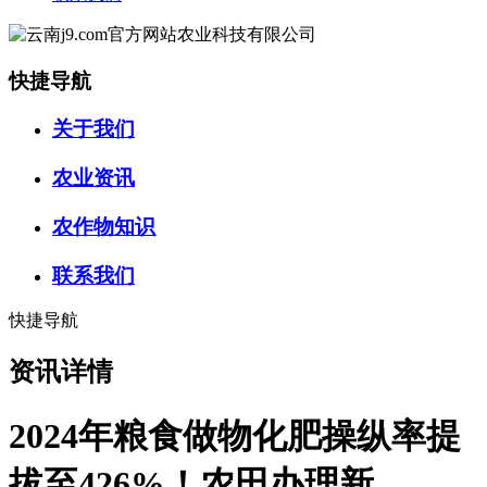
快捷导航
关于我们
农业资讯
农作物知识
联系我们
快捷导航
资讯详情
2024年粮食做物化肥操纵率提
拔至426%！农田办理新