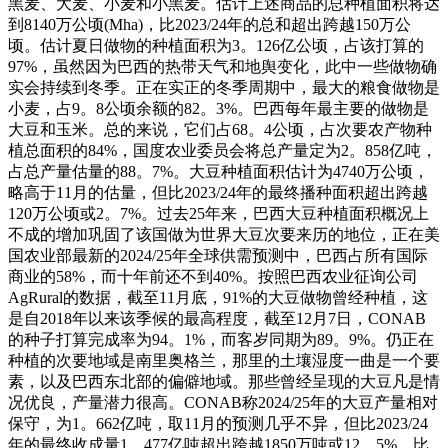
黑麦、大麦、小麦和小黑麦。估计上述商品的总种植面积将达
到8140万公顷(Mha)，比2023/24年的总和超出跨越150万公
顷。估计夏日做物的种植面积为3。126亿公顷，占该打算的
97%，虽然因为巴西的热带天气和地舆变化，此中一些做物确
实会持续到冬季。正在实正的冬季周期中，最大的粮食做物是
小麦，占9。8公顷余额的82。3%。巴西每年最主要的做物是
大豆和玉米。总的来说，它们占68。4公顷，占次要农产物种
植总面积的84%，国度农业委员会将总产量定为2。858亿吨，
占总产量估量的88。7%。大豆种植面积估计为4740万公顷，
略高于11月的估量，但比2023/24年的最终播种面积超出跨越
120万公顷或2。7%。过去25年来，巴西大豆种植面积概况上
不成的增加巩固了该国做为世界大豆次要来历的地位，正在美
国农业部最新的2024/25年全球供需预测中，巴西占所有国际
商业的58%，而十年前还不到40%。按照巴西农业征询公司
AgRural的数据，截至11月底，91%的大豆做物曾经种植，这
是自2018年以来该季候的最高程度，截至12月7日，CONAB
的种子打算完成率为94。1%，而客岁同期为89。9%。仍正在
种植的次要地域是南里奥格兰，那里的土壤湿度一曲是一个要
素，以及巴西东北部的偏僻地域。那些曾经呈现的大豆凡是情
况优良，产量潜力很高。CONAB称2024/25年的大豆产量相对
保守，为1。662亿吨，取11月的预测几乎不异，但比2023/24
年的最终收成量1。477亿吨超出跨越1850万吨或12。5%。比