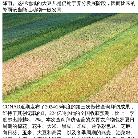
降雨。这些地域的大豆凡是仍处于养分发展阶段，因而比来的
降雨该当能让动物一般发育。
CONAB近期发布了2024/25年度的第三次做物查询拜访成果，
维持了其创记载的3。224亿吨(Mt)的全国收获预测，比上一季
度超出跨越8。2%。本次查询拜访涵盖的次要农产物包罗夏日
周期的棉花、花生、大米、黑豆、豇豆、通俗彩色豆、芝麻、
向日葵、玉米、大豆和高粱，以及冬季周期的燕麦、油菜籽、