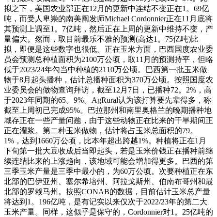
拟之下，美国农业部正在12月的更新中连结不变正在1。69亿
吨，而受人卑崇的南美阐发师Michael Cordonnier正在11月底将
其预测上调至1。7亿吨，然后正在上周的更新中维持不变，产
量偏大。然而，取目前最乐不雅的预测(高达1。75亿吨)比
拟，即便是这些数字也很低。正在玉米方面，巴西国度农业委
员会预测总种植面积为2100万公顷，取11月的预测持平，但略
低于2023/24年勾当中种植的2110万公顷。巴西第一批玉米做
物于8月起头播种，估计总播种面积为370万公顷。按照国度农
业委员会的做物查询拜访，截至12月7日，已播种72。2%，高
于2023年同期的65。9%。AgRural认为该打算要先辈得多，称
截至上周初已完成95%。巴拉那州和南里奥格兰的晚期播种地
域存正在一些产量问题，由于这些动物正在比来的干旱期间正
正在灌浆。第二种玉米做物，估计将占玉米总面积的79。
1%，达到1660万公顷，比本年超出跨越1%。种植将正在1月
下旬第一批大豆收成后当即起头，若是玉米价钱正在播种前继
续连结比来的上涨趋向，该地域可能会增加得更多。巴西的第
三季玉米产量是三季中最小的，为60万公顷。次要种植正在东
北部的巴伊亚州、塞尔希培州、阿拉戈斯州、伯南布哥州和最
北部的罗赖马州。按照CONAB的数据，目前估计玉米总产量
将达到1。196亿吨，是有记实以来仅次于2022/23年的第二大
玉米产量。同样，这似乎是保守的，Cordonnier对1。25亿吨的