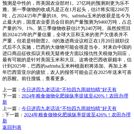
预测是中性的，而美国农业部对1。27亿吨的预测则更为乐不
雅。第一季做物的收成凡是正在1月起头，估计将实现2260万
吨，占2024/25年产量的18。9%。safrinha玉米的收获是迄今为
止最大的，国度农业委员会目前的产量预测为9460万吨，占总
产量的79。1%。第三季做物收获估计为240万吨。虽然按照目
前2024/25年的产量估量，全球大豆和玉米的资产欠债表并不
严重，但若是特朗普2。0的激进商业议程正在1月20日就职仪
式后不久实施，巴西的大做物可能会很是当令。对来自中国的
进口商品征收拟议关税无疑将使方面以报仇性关税做为回应，
最有可能的是针对美国玉米和大豆。这将使巴西收获颇丰，估
计到2025年，巴西的safrinha玉米种植面积将添加。再加上本
年巴西雷亚尔的疲软，农人的报答可能会正在2025年送来可喜
的苏醒。前往搜狐，查看更多。
上一篇：
今日进四九老话说“不怕四九雨就怕晴”好天有
下一篇：
2024年粮食做物化肥操纵率提拔至426%！农田办理
新
上一篇：
今日进四九老话说“不怕四九雨就怕晴”好天有
:
下一篇：
2024年粮食做物化肥操纵率提拔至426%！农田办理
新
返回列表