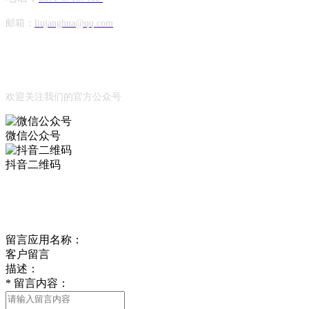
邮箱：
liujanghua@qq.com
Official Account
公众号
欢迎关注我们的官方公众号
微信公众号
抖音二维码
Online Message
在线留言
留言应用名称：
客户留言
描述：
*
留言内容：