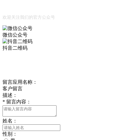
公众号
欢迎关注我们的官方公众号
微信公众号
抖音二维码
Online Message
在线留言
留言应用名称：
客户留言
描述：
*
留言内容：
姓名：
性别：