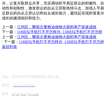
兴，让复兴取群众共享，充实调动听平易近群众的积极性、自
动性和创制性，激发群众的自从立异取热情斗志，加强人平易
近群众的自从立异认识和自从成长能力，凝结起实现村落复兴
成长的顽强组织和役力。
上一篇：
江州区：鞭策次要粮油做物大面积单产提拔成效
下一篇：
118论坛手机打不开怎样办_118论坛手机打不开怎样
上一篇：
江州区：鞭策次要粮油做物大面积单产提拔成效
:
下一篇：
118论坛手机打不开怎样办_118论坛手机打不开怎样
返回列表
Contact Information
联系方式
地址：昆明市经开区国际银座C3栋六楼
电话：
0871-67187418
邮箱：
liujanghua@qq.com
Official Account